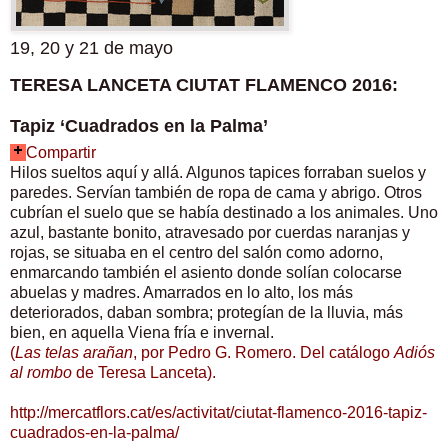
19, 20 y 21 de mayo
TERESA LANCETA
CIUTAT FLAMENCO 2016:
Tapiz ‘Cuadrados en la Palma’
Compartir
Hilos sueltos aquí y allá. Algunos tapices forraban suelos y
paredes. Servían también de ropa de cama y abrigo. Otros
cubrían el suelo que se había destinado a los animales. Uno
azul, bastante bonito, atravesado por cuerdas naranjas y
rojas, se situaba en el centro del salón como adorno,
enmarcando también el asiento donde solían colocarse
abuelas y madres. Amarrados en lo alto, los más
deteriorados, daban sombra; protegían de la lluvia, más
bien, en aquella Viena fría e invernal.
(
Las telas arañan
, por Pedro G. Romero. Del catálogo
Adiós
al rombo
de Teresa Lanceta).
http://mercatflors.cat/es/activitat/ciutat-flamenco-2016-tapiz-
cuadrados-en-la-palma/